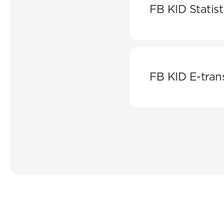
FB KID Statist
Applikation för 
FB KID Statistik
FB KID E-tran
Tilläggsmodul för
FB KID E-transp