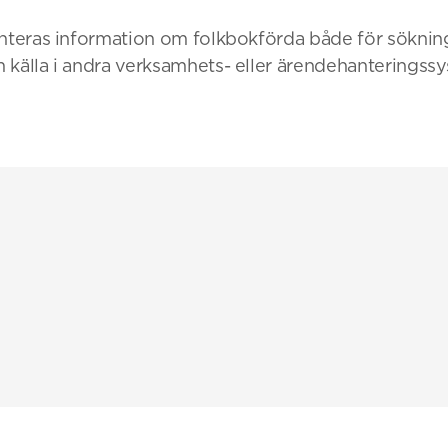
anteras information om folkbokförda både för söknin
 källa i andra verksamhets- eller ärendehanteringss