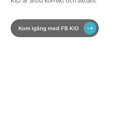
KID är alltid korrekt och aktuell.
Kom igång med FB KID