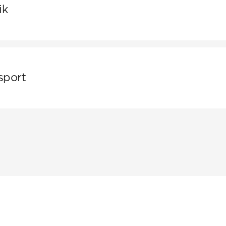
ik
att sammanställa och presentera data om kommunens 
sport
 hämtning av aviseringsfiler.
ort