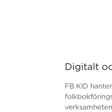
Digitalt o
FB KID hante
folkbokföring
verksamheten f