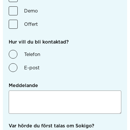
Demo
Offert
Hur vill du bli kontaktad?
Telefon
E-post
Meddelande
Var hörde du först talas om Sokigo?