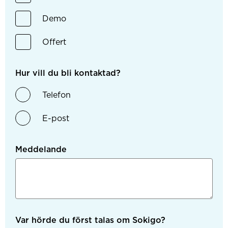
Demo
Offert
Hur vill du bli kontaktad?
Telefon
E-post
Meddelande
Var hörde du först talas om Sokigo?