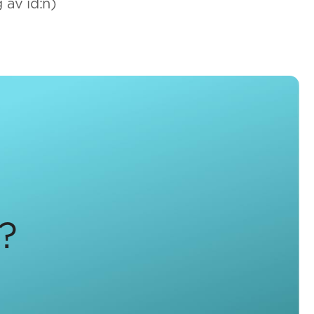
 av id:n)
n?