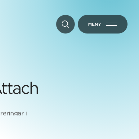
MENY
ÖPPNA MENY
Attach
reringar i