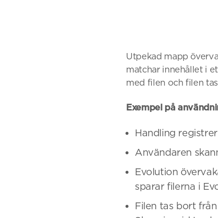
Utpekad mapp övervak
matchar innehållet i e
med filen och filen ta
Exempel på användni
Handling registre
Användaren skann
Evolution överva
sparar filerna i E
Filen tas bort fr