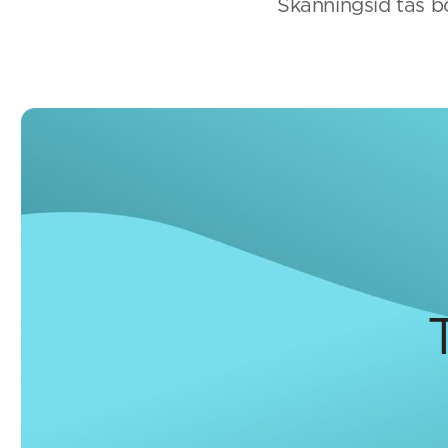
Skanningsid tas bo
T