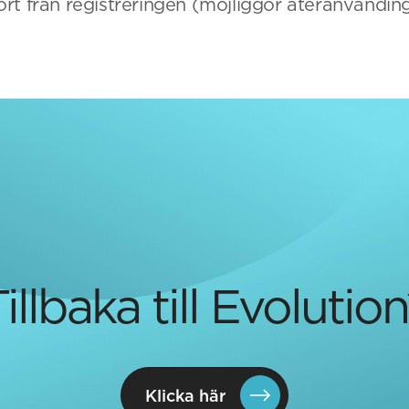
rt från registreringen (möjliggör återanvänding
illbaka till Evolutio
Klicka här