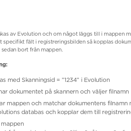
as av Evolution och om något läggs till i mappen m
tt specifikt fält i registreringsbilden så kopplas dok
s sedan bort från mappen.
ng:
ras med Skanningsid = ”1234” i Evolution
ar dokumentet på skannern och väljer filnamn 
kar mappen och matchar dokumentens filnamn m
volutions databas och kopplar dem till registreri
ån mappen