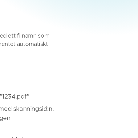
ed ett filnamn som
umentet automatiskt
”1234.pdf”
ed skanningsid:n,
ngen