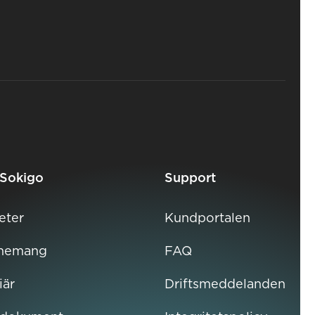
Sokigo
Support
eter
Kundportalen
nemang
FAQ
iär
Driftsmeddelanden