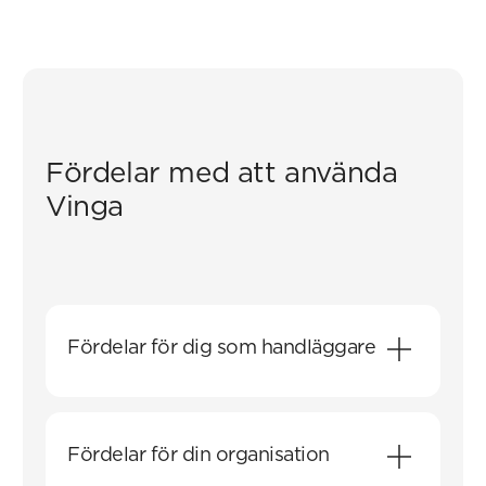
Fördelar med att använda
Vinga
Fördelar för dig som handläggare
Du kan på ett snabbt och enkelt sätt hantera
OVK-ärenden. Vi uppskattar att manuell
Fördelar för din organisation
registrering av ett OVK-protokoll tar 5-10
minuter. Med Vinga kan protokollet hanteras