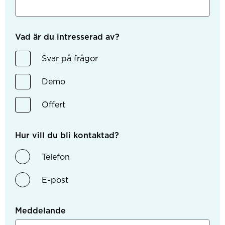
Vad är du intresserad av?
Svar på frågor
Demo
Offert
Hur vill du bli kontaktad?
Telefon
E-post
Meddelande