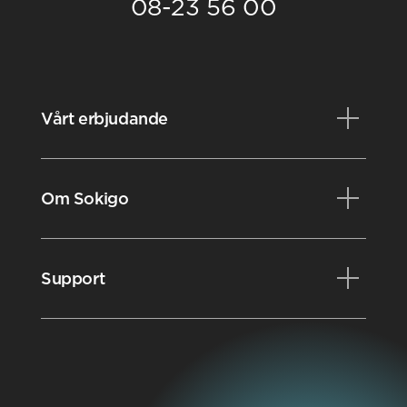
08-23 56 00
Vårt erbjudande
Produkter
Om Sokigo
Konsulttjänster
Kurser
Nyheter
Support
Videobibliotek
Evenemang
Karriär
Kundportalen
Styrdokument
FAQ
Nyhetsbrev