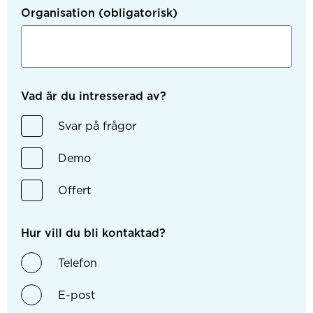
Organisation
(obligatorisk)
Vad är du intresserad av?
Svar på frågor
Demo
Offert
Hur vill du bli kontaktad?
Telefon
E-post