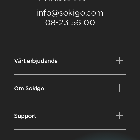
info@sokigo.com
08-23 56 00
Vårt erbjudande
Produkter
Om Sokigo
Konsulttjänster
Kurser
Nyheter
Support
Videobibliotek
Evenemang
Karriär
Kundportalen