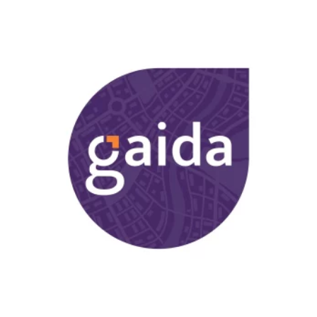
bara driftskostnaderna utan förlänger också
analyseras för att ge underlag till strategiska
livslängden på kritisk infrastruktur.
beslut inom kommunens alla
verksamhetsområden. Insikter om exempelvis
befolkningsförändringar, ekonomisk aktivitet
och sociala behov ger kommunen möjlighet att
agera proaktivt.