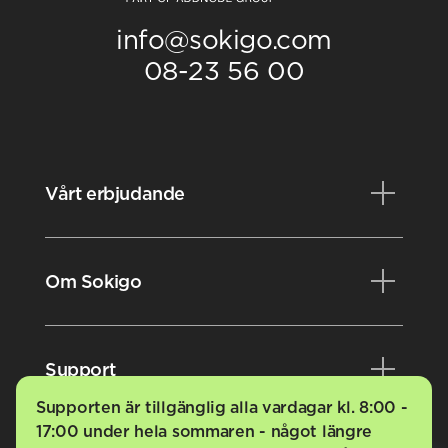
info@sokigo.com
08-23 56 00
Vårt erbjudande
Produkter
Om Sokigo
Konsulttjänster
Kurser
Nyheter
Support
Videobibliotek
Evenemang
Supporten är tillgänglig alla vardagar kl. 8:00 -
Karriär
17:00 under hela sommaren - något längre
Kundportalen