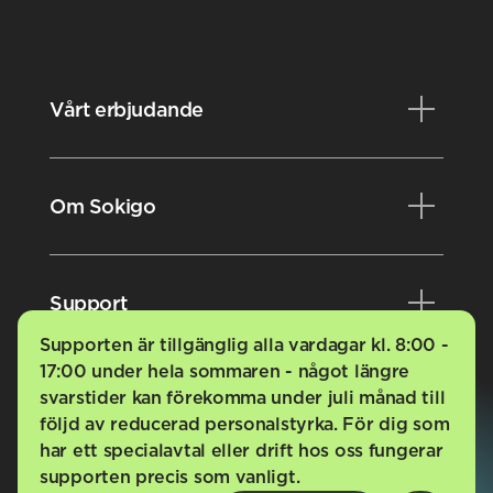
Vårt erbjudande
Produkter
Om Sokigo
Konsulttjänster
Kurser
Nyheter
Support
Videobibliotek
Evenemang
Supporten är tillgänglig alla vardagar kl. 8:00 -
Karriär
17:00 under hela sommaren - något längre
Kundportalen
svarstider kan förekomma under juli månad till
Styrdokument
FAQ
följd av reducerad personalstyrka. För dig som
har ett specialavtal eller drift hos oss fungerar
Nyhetsbrev
Driftsmeddelanden
supporten precis som vanligt.
Tillbaka till toppen