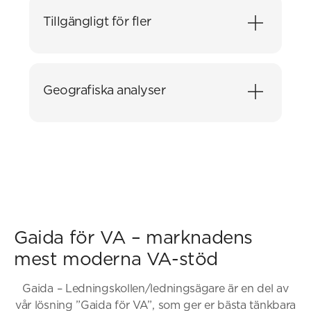
inklusive inskickade svar – även långt efter att
Tillgängligt för fler
de försvunnit från Ledningskollen.se.
Modulen är webbaserad och kan nås från olika
enheter. Även andra delar av kommunen, som
Geografiska analyser
gatuförvaltning eller kundtjänst, kan följa
ärenden på egen hand.
Koppla Ledningskollens förfrågningar till ert nät
och få en mer komplett bild. Identifiera
samband, kontrollera grävtillstånd eller se
påverkan nära känsliga områden.
Gaida för VA – marknadens
mest moderna VA-stöd
Gaida – Ledningskollen/ledningsägare är en del av
vår lösning ”Gaida för VA”, som ger er bästa tänkbara