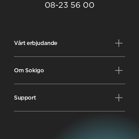
08-23 56 00
Vårt erbjudande
Produkter
Om Sokigo
Konsulttjänster
Kurser
Nyheter
Support
Videobibliotek
Evenemang
Karriär
Kundportalen
Styrdokument
FAQ