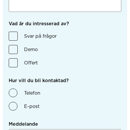
Vad är du intresserad av?
Svar på frågor
Demo
Offert
Hur vill du bli kontaktad?
Telefon
E-post
Meddelande