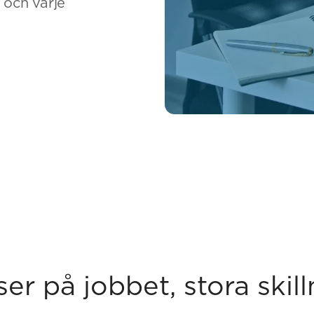
 och varje
er på jobbet, stora skill