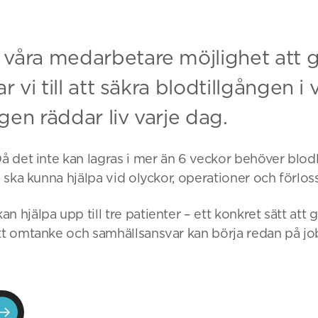
våra medarbetare möjlighet att 
r vi till att säkra blodtillgången 
en räddar liv varje dag.
Då det inte kan lagras i mer än 6 veckor behöver blodl
d ska kunna hjälpa vid olyckor, operationer och förlos
n hjälpa upp till tre patienter – ett konkret sätt att 
att omtanke och samhällsansvar kan börja redan på j