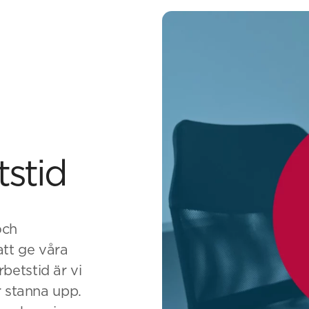
tstid
och
att ge våra
betstid är vi
r stanna upp.