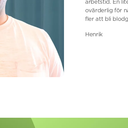
arbetstid. En li
ovärderlig för 
fler att bli blod
Henrik