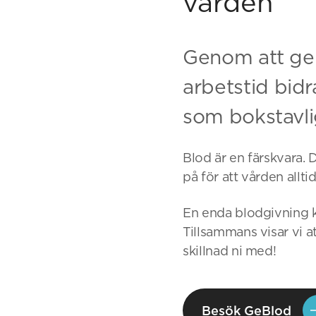
vården
Genom att ge 
arbetstid bidra
som bokstavlig
Blod är en färskvara. 
på för att vården allti
En enda blodgivning ka
Tillsammans visar vi 
skillnad ni med!
Besök GeBlod