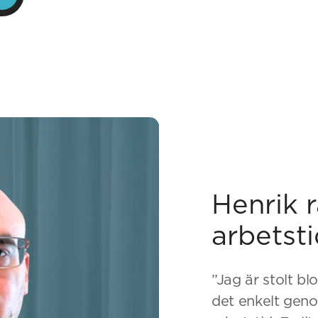
Henrik r
arbetst
”Jag är stolt b
det enkelt gen