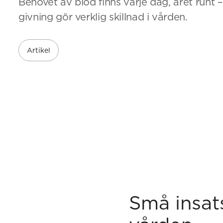
Behovet av blod finns varje dag, året runt –
givning gör verklig skillnad i vården.
Artikel
Små insats