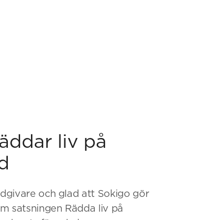
äddar liv på
id
lodgivare och glad att Sokigo gör
om satsningen Rädda liv på