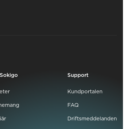
Sokigo
Support
eter
Kundportalen
nemang
FAQ
iär
Driftsmeddelanden