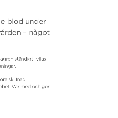
ge blod under
i vården – något
agren ständigt fyllas
sningar.
göra skillnad.
obbet. Var med och gör