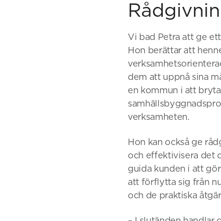
Rådgivnin
Vi bad Petra att ge et
Hon berättar att henn
verksamhetsorienterad
dem att uppnå sina må
en kommun i att bryta
samhällsbyggnadsproc
verksamheten.
Hon kan också ge rådg
och effektivisera det 
guida kunden i att gör
att förflytta sig från 
och de praktiska åtgär
– I slutänden handlar d