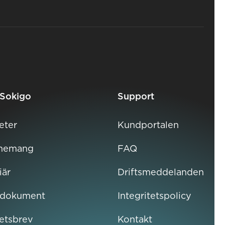
Sokigo
Support
eter
Kundportalen
nemang
FAQ
iär
Driftsmeddelanden
rdokument
Integritetspolicy
etsbrev
Kontakt