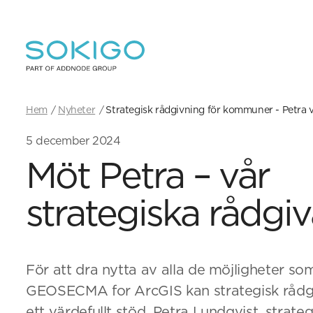
Hem
Nyheter
Strategisk rådgivning för kommuner - Petra vi
5 december 2024
Möt Petra – vår
strategiska rådgiv
För att dra nytta av alla de möjligheter so
GEOSECMA for ArcGIS kan strategisk rådgi
ett värdefullt stöd. Petra Lundqvist, strate