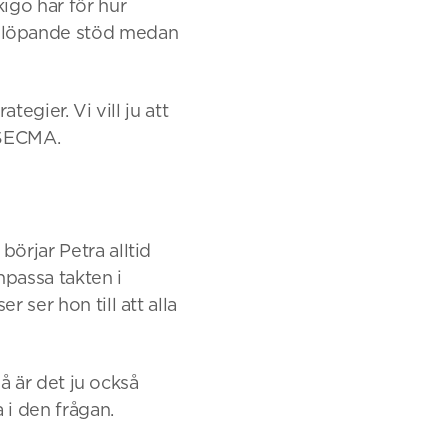
igo har för hur
r löpande stöd medan
tegier. Vi vill ju att
OSECMA.
börjar Petra alltid
passa takten i
 ser hon till att alla
då är det ju också
 i den frågan.