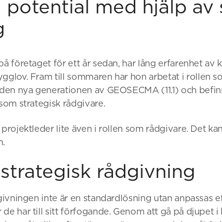
 potential med hjälp av 
g
på företaget för ett år sedan, har lång erfarenhet a
gglov. Fram till sommaren har hon arbetat i rollen s
l den nya generationen av GEOSECMA (11.1) och befinn
 som strategisk rådgivare.
projektleder lite även i rollen som rådgivare. Det kan 
n.
strategisk rådgivning
dgivningen inte är en standardlösning utan anpassas e
de har till sitt förfogande. Genom att gå på djupet i