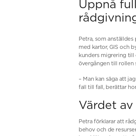
Uppnå full
rådgivnin
Petra, som anställdes 
med kartor, GIS och by
kunders migrering til
övergången till rollen
– Man kan säga att jag 
fall till fall, berättar ho
Värdet av 
Petra förklarar att rå
behov och de resurser 