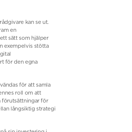
rådgivare kan se ut.
fram en
tt sätt som hjälper
n exempelvis stötta
gital
rt för den egna
vändas för att samla
ennes roll om att
 förutsättningar för
llan långsiktig strategi
på sin investering i