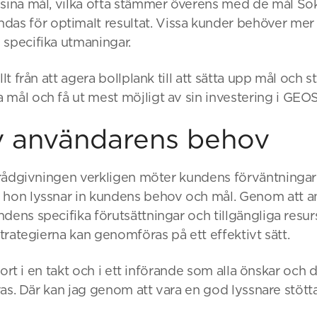
 sina mål, vilka ofta stämmer överens med de mål Sok
s för optimalt resultat. Vissa kunder behöver me
 specifika utmaningar.
lt från att agera bollplank till att sätta upp mål och stra
 mål och få ut mest möjligt av sin investering i GE
v användarens behov
t rådgivningen verkligen möter kundens förväntningar 
 hon lyssnar in kundens behov och mål. Genom att an
ens specifika förutsättningar och tillgängliga resurser
strategierna kan genomföras på ett effektivt sätt.
 gjort i en takt och i ett införande som alla önskar och 
eras. Där kan jag genom att vara en god lyssnare stötta