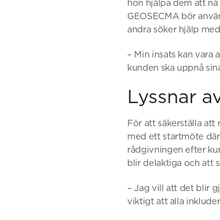
hon hjälpa dem att nå
GEOSECMA bör använda
andra söker hjälp med
– Min insats kan vara al
kunden ska uppnå sina
Lyssnar a
För att säkerställa at
med ett startmöte där
rådgivningen efter kund
blir delaktiga och att 
– Jag vill att det blir
viktigt att alla inklud