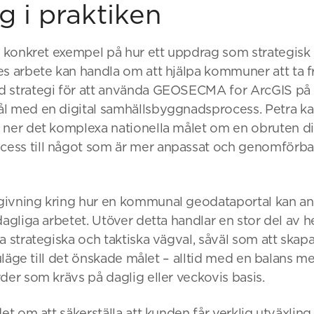
g i praktiken
t konkret exempel på hur ett uppdrag som strategisk 
es arbete kan handla om att hjälpa kommuner att ta 
 strategi för att använda GEOSECMA for ArcGIS på e
l med en digital samhällsbyggnadsprocess. Petra ka
 ner det komplexa nationella målet om en obruten di
ess till något som är mer anpassat och genomförba
ivning kring hur en kommunal geodataportal kan an
dagliga arbetet. Utöver detta handlar en stor del av h
a strategiska och taktiska vägval, såväl som att skapa
nuläge till det önskade målet – alltid med en balans me
der som krävs på daglig eller veckovis basis.
et om att säkerställa att kunden får verklig utväxling 