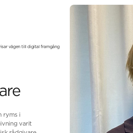
sar vägen till digital framgång
are
m ryms i
vning varit
gisk rådgivare