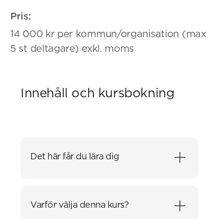
Pris:
14 000 kr per kommun/organisation (max
5 st deltagare) exkl. moms
Innehåll och kursbokning
Det här får du lära dig
Allmänt om paketet/Abou och hur det
fungerar
Varför välja denna kurs?
Konfigurationsspecifikationer och deras