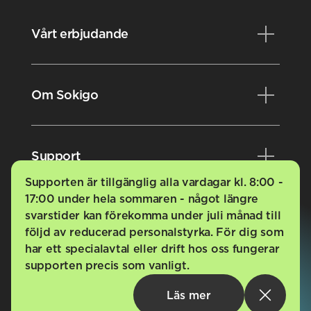
Vårt erbjudande
Produkter
Om Sokigo
Konsulttjänster
Kurser
Nyheter
Support
Videobibliotek
Evenemang
Supporten är tillgänglig alla vardagar kl. 8:00 -
Karriär
17:00 under hela sommaren - något längre
Kundportalen
svarstider kan förekomma under juli månad till
Styrdokument
FAQ
följd av reducerad personalstyrka. För dig som
har ett specialavtal eller drift hos oss fungerar
Nyhetsbrev
Driftsmeddelanden
supporten precis som vanligt.
Tillbaka till toppen
Integritetspolicy
Sokigo AB
info@sokigo.com
08-23 56 00
Läs mer