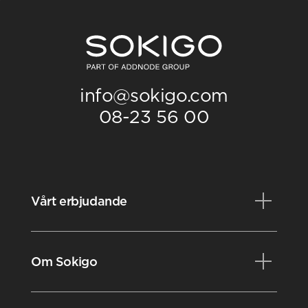
info@sokigo.com
08-23 56 00
Vårt erbjudande
Produkter
Om Sokigo
Konsulttjänster
Kurser
Nyheter