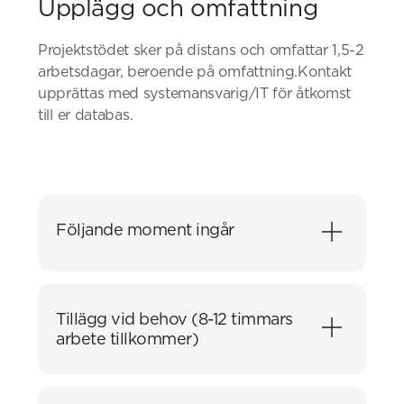
Upplägg och omfattning
Projektstödet sker på distans och omfattar 1,5-2
arbetsdagar, beroende på omfattning.Kontakt
upprättas med systemansvarig/IT för åtkomst
till er databas.
Följande moment ingår
Tillämpning av uppdaterade z-värden på
samtliga brytpunkter i samtliga lager i
Tillägg vid behov (8-12 timmars
primärkartan, förutom textklasser.
arbete tillkommer)
Genomgång av rutin för ajourhållning av z-
värden för nya objekt där z-koordinaten inte
Framtagning av höjdmodell med DTM, DSM
är geodetiskt inmätt.